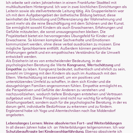
Ich arbeite seit vielen Jahrzehnten in einem Frankfurter Stadtteil mit
multikulturellem Hintergrund. Ich war in zwei kirchlichen Einrichtungen als
Leiterin sowie als stellvertretende Leitung tätig. Als Gruppenleiterin war
ich mit dem Aufgabengebiet der ästhetische Bildung betraut; diese
beinhaltet die Entwicklung und Differenzierung der Wahrnehmung und
somit mehr als die reine Beschäftigung mit dem Schönen und der Kunst.
Sie ermöglicht sowohl Kindern als auch Erwachsenen, Erfahrungen und
Gefühle mitzuteilen, die sonst unausgesprochen bleiben. Die
Projektarbeit bietet ein hervorragendes Übungsfeld für Kinder und
Erwachsene. So können komplexe Sachverhalte und Emotionen
kommuniziert werden, ohne diese verbal ausdrücken zu müssen. Eine
mögliche Sprachbarriere entfällt. Außerdem können persönliche
Erfahrungen geteilt und ein empathisches Verständnis für die Umwelt
entwickelt werden.
Als Erzieherin ist es von entscheidender Bedeutung, in der
psychologischen Beratung die Werte
Kongruenz, Wertschätzung
und
Empathie
zu leben. Kongruenz bedeutet, authentisch und ehrlich zu sein,
sowohl im Umgang mit den Kindern als auch im Austausch mit den
Eltern. Wertschätzung ist essenziell, um ein positives und
unterstützendes Umfeld zu schaffen, in dem sich Kinder und die
dazugehörigen Familien angenommen fühlen. Empathie ermöglicht es,
die Perspektiven und Gefühle der Anderen zu verstehen und
nachzuvollziehen, wodurch tiefere Bindungen entstehen und Vertrauen
aufgebaut wird. Diese Prinzipien sind nicht nur wichtig für erfolgreiche
Erziehungsarbeit, sondern auch für die psychologische Beratung, in der es
darum geht, individuelle Bedürfnisse zu erkennen und zu fördern.
Ergänzend habe ich Yoga und Atemtechniken nach Ilse Middendorf
angeboten.
Lebenslanges Lernen: Meine absolvierten Fort- und Weiterbildungen
In all diesen Jahren habe ich an Weiterbildungen teilgenommen. Ich war
Schutzbeauftragte bei Kindeswohlgefährdung.
Ebenso absolvierte ich